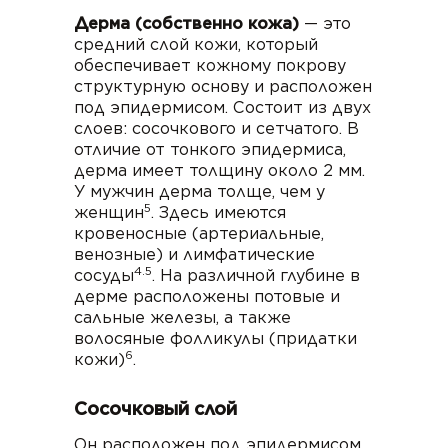
Дерма (собственно кожа)
— это
средний слой кожи, который
обеспечивает кожному покрову
структурную основу и расположен
под эпидермисом. Состоит из двух
слоев: сосочкового и сетчатого. В
отличие от тонкого эпидермиса,
дерма имеет толщину около 2 мм.
У мужчин дерма толще, чем у
5
женщин
. Здесь имеются
кровеносные (артериальные,
венозные) и лимфатические
4.5
сосуды
. На различной глубине в
дерме расположены потовые и
сальные железы, а также
волосяные фолликулы (придатки
6
кожи)
.
Сосочковый слой
Он расположен под эпидермисом.