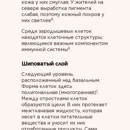
кожа у них смуглая. У жителей на
севере выработка пигмента
слабая, поэтому кожный покров у
6
них светлее
.
Среди зародышевых клеток
находятся клеточные структуры,
являющиеся важным компонентом
6
иммунной системы
.
Шиповатый слой
Следующий уровень,
расположенный над базальным.
Форма клеток здесь
1
полигональная (многогранная)
.
Между отростками клеток
образуются щели. В них протекает
межтканевая жидкость, которая
несет в клетки питательные
вещества и уносит их них
отработанные продукты. Сами