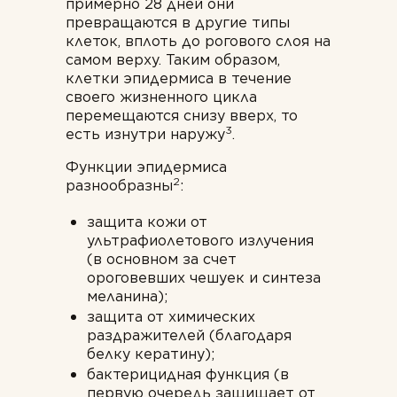
примерно 28 дней они
превращаются в другие типы
клеток, вплоть до рогового слоя на
самом верху. Таким образом,
клетки эпидермиса в течение
своего жизненного цикла
перемещаются снизу вверх, то
3
есть изнутри наружу
.
Функции эпидермиса
2
разнообразны
:
защита кожи от
ультрафиолетового излучения
(в основном за счет
ороговевших чешуек и синтеза
меланина);
защита от химических
раздражителей (благодаря
белку кератину);
бактерицидная функция (в
первую очередь защищает от