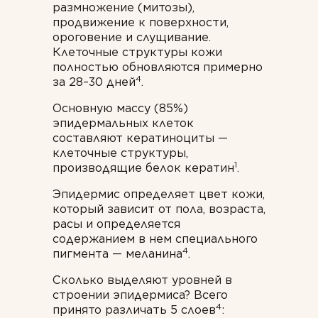
размножение (митозы),
продвижение к поверхности,
ороговение и слущивание.
Клеточные структуры кожи
полностью обновляются примерно
4
за 28–30 дней
.
Основную массу (85%)
эпидермальных клеток
составляют кератиноциты —
клеточные структуры,
1
производящие белок кератин
.
Эпидермис определяет цвет кожи,
который зависит от пола, возраста,
расы и определяется
содержанием в нем специального
4
пигмента — меланина
.
Сколько выделяют уровней в
строении эпидермиса? Всего
4
принято различать 5 слоев
: