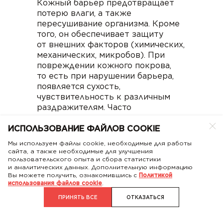
Кожный барьер предотвращает
потерю влаги, а также
пересушивание организма. Кроме
того, он обеспечивает защиту
от внешних факторов (химических,
механических, микробов). При
повреждении кожного покрова,
то есть при нарушении барьера,
появляется сухость,
чувствительность к различным
раздражителям. Часто
развиваются воспаление,
покраснение, зуд и высыпания.
ИСПОЛЬЗОВАНИЕ ФАЙЛОВ COOKIE
Мы используем файлы cookie, необходимые для работы
На сегодняшнем рынке
сайта, а также необходимые для улучшения
представлен большой выбор
пользовательского опыта и сбора статистики
лекарственных препаратов,
и аналитических данных. Дополнительную информацию
Вы можете получить, ознакомившись с
Политикой
способных
купировать
использования файлов cookie
.
воспалительные процессы
.
ПРИНЯТЬ ВСЕ
ОТКАЗАТЬСЯ
В частности, к ним относятся
топические
глюкокортикостероиды (тГКС).